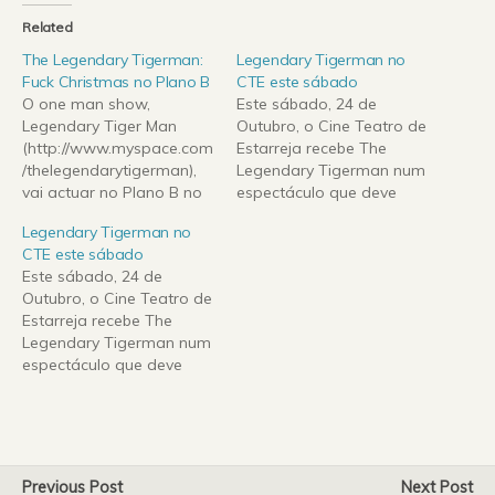
Related
The Legendary Tigerman:
Legendary Tigerman no
Fuck Christmas no Plano B
CTE este sábado
O one man show,
Este sábado, 24 de
Legendary Tiger Man
Outubro, o Cine Teatro de
(http://www.myspace.com
Estarreja recebe The
/thelegendarytigerman),
Legendary Tigerman num
vai actuar no Plano B no
espectáculo que deve
próximo dia 26 de
servir para apresentar o
Legendary Tigerman no
Dezembro.Paulo Furtado
novo álbum "Femina",
CTE este sábado
anda na estrada a
editado no final de
Este sábado, 24 de
promover o seu último
Setembro. Os bilhetes
Outubro, o Cine Teatro de
álbum intitulado
para este espectáculo
Estarreja recebe The
"Femina", lançado em
dão direito a entrada
Legendary Tigerman num
Setembro, que conta com
isenta de consumo
espectáculo que deve
a colaboração de Asia
obrigatório no Bar CTE
servir para apresentar o
Argento, Maria de
para a after-party com…
novo álbum "Femina",
Medeiros, Peaches, Becky
editado no final de
Lee, Rita Redshoes e…
Setembro. Os bilhetes
para este espectáculo
Previous Post
Next Post