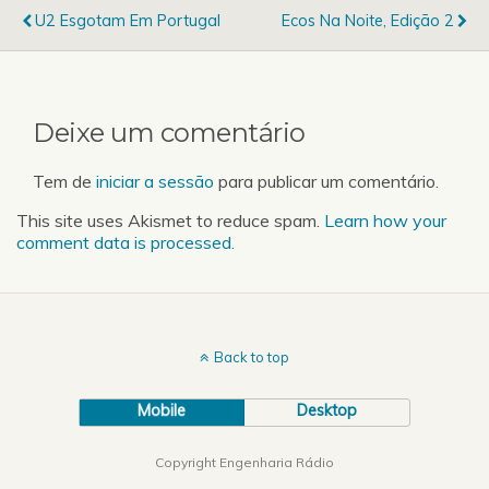
dão direito a entrada
U2 Esgotam Em Portugal
Ecos Na Noite, Edição 2
isenta de consumo
obrigatório no Bar CTE
para a after-party com…
Deixe um comentário
Tem de
iniciar a sessão
para publicar um comentário.
This site uses Akismet to reduce spam.
Learn how your
comment data is processed.
Back to top
Mobile
Desktop
Copyright Engenharia Rádio