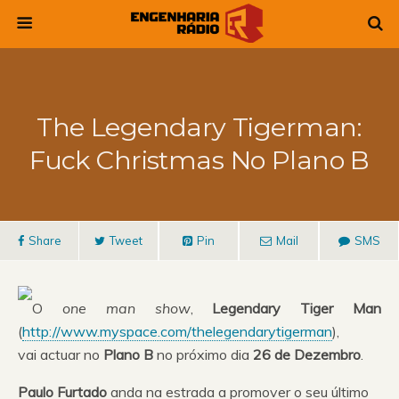
The Legendary Tigerman:
Fuck Christmas No Plano B
Share
Tweet
Pin
Mail
SMS
O
one man show
,
Legendary Tiger Man
(
http://www.myspace.com/thelegendarytigerman
),
vai actuar no
Plano B
no próximo dia
26 de Dezembro
.
Paulo Furtado
anda na estrada a promover o seu último