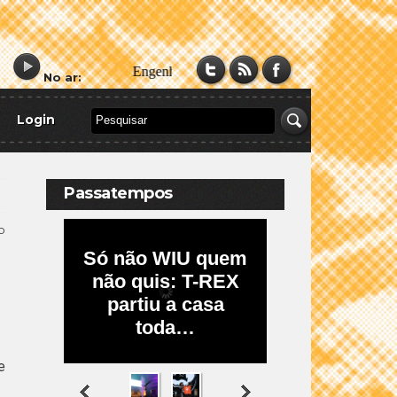
No ar:
Login
Passatempos
o
e