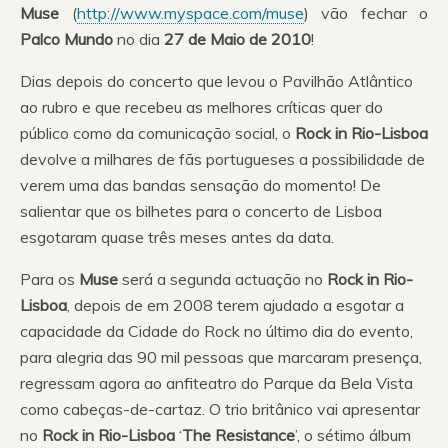
Muse
(
http://www.myspace.com/muse
) vão fechar o
Palco Mundo
no dia
27 de Maio de 2010
!
Dias depois do concerto que levou o Pavilhão Atlântico
ao rubro e que recebeu as melhores críticas quer do
público como da comunicação social, o
Rock in Rio-Lisboa
devolve a milhares de fãs portugueses a possibilidade de
verem uma das bandas sensação do momento! De
salientar que os bilhetes para o concerto de Lisboa
esgotaram quase três meses antes da data.
Para os
Muse
será a segunda actuação no
Rock in Rio-
Lisboa
, depois de em 2008 terem ajudado a esgotar a
capacidade da Cidade do Rock no último dia do evento,
para alegria das 90 mil pessoas que marcaram presença,
regressam agora ao anfiteatro do Parque da Bela Vista
como cabeças-de-cartaz. O trio britânico vai apresentar
no
Rock in Rio-Lisboa
‘
The Resistance
’, o sétimo álbum