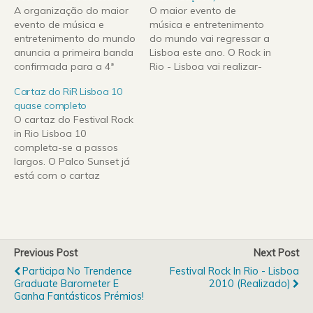
A organização do maior
O maior evento de
evento de música e
música e entretenimento
entretenimento do mundo
do mundo vai regressar a
anuncia a primeira banda
Lisboa este ano. O Rock in
confirmada para a 4ª
Rio - Lisboa vai realizar-
edição do Rock in Rio-
se uma vez mais no
Cartaz do RiR Lisboa 10
Lisboa: os Muse
Parque da Bela Vista
quase completo
(http://www.myspace.com
durante os dias 25 e 26
O cartaz do Festival Rock
/muse) vão fechar o Palco
de Maio e 1, 2 e 3 de
in Rio Lisboa 10
Mundo no dia 27 de Maio
Junho de 2012. Já estão…
completa-se a passos
de 2010!Dias depois do
largos. O Palco Sunset já
concerto que levou o
está com o cartaz
Pavilhão Atlântico ao
definido e vai contar com
rubro e…
a presença de diversos
artistas portugueses e
brasileiros. Como em
edições anteriores, vão
Previous Post
Next Post
surgir no palco Sunset
Participa No Trendence
Festival Rock In Rio - Lisboa
duplas de
Graduate Barometer E
2010 (Realizado)
artistas surpreendentes.
Ganha Fantásticos Prémios!
Neste ano vai ser possível