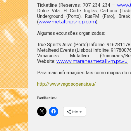
Ticketline (Reservas: 707 234 234 –
www.t
Dolce Vita, El Corte Inglês, Carbono (Lisb
Underground (Porto), RuaFM (Faro), Brea
(
www.metaltripshop.com
).
Algumas excursões organizadas:
True Spirit’s Alive (Porto) Infoline: 916281178
Metalhead Events (Lisboa) Infoline: 9178007
Vimaranes Metallvm (Guimarães
Website:
www.vimaranesmetallvm.pt.vu
Para mais informações tais como mapas do rec
http://www.vagosopenair.eu/
Partilhar isto:
More