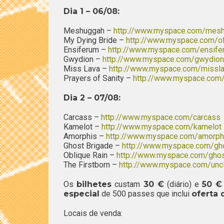
Dia 1 – 06/08:
Meshuggah –
http://www.myspace.com/mes
My Dying Bride –
http://www.myspace.com/of
Ensiferum –
http://www.myspace.com/ensife
Gwydion –
http://www.myspace.com/gwydion
Miss Lava –
http://www.myspace.com/missla
Prayers of Sanity –
http://www.myspace.com/
Dia 2 – 07/08:
Carcass –
http://www.myspace.com/carcass
Kamelot –
http://www.myspace.com/kamelot
Amorphis –
http://www.myspace.com/amorph
Ghost Brigade –
http://www.myspace.com/gh
Oblique Rain –
http://www.myspace.com/ghos
The Firstborn –
http://www.myspace.com/uncl
Os
bilhetes
custam
30 €
(diário) e
50 €
especial
de 500 passes que inclui
oferta d
Locais de venda: