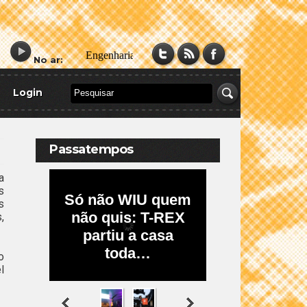
No ar:
Login
Passatempos
a
s
s
,
o
l