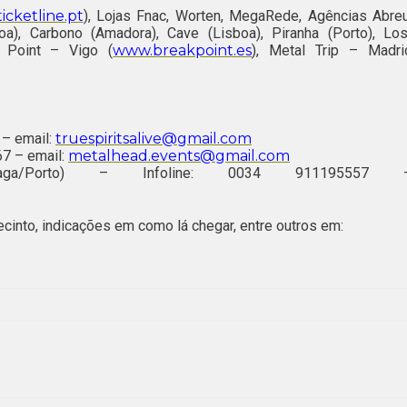
icketline.pt
), Lojas Fnac, Worten, MegaRede, Agências Abreu
oa), Carbono (Amadora), Cave (Lisboa), Piranha (Porto), Los
k Point – Vigo (
www.breakpoint.es
), Metal Trip – Madri
 – email:
truespiritsalive@gmail.com
67 – email:
metalhead.events@gmail.com
/Braga/Porto) – Infoline: 0034 911195557 
into, indicações em como lá chegar, entre outros em: