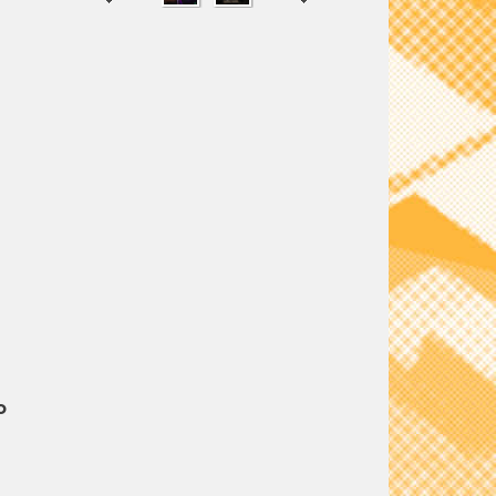
SHARE
TWEET
o