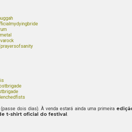
huggah
ficialmydyingbride
rum
metal
varock
prayersofsanity
is
ostbrigade
tbrigade
enchedfists
(passe dois dias). À venda estará ainda uma primeira
ediçã
e t-shirt oficial do festival
.