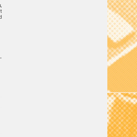
,
t
d
–