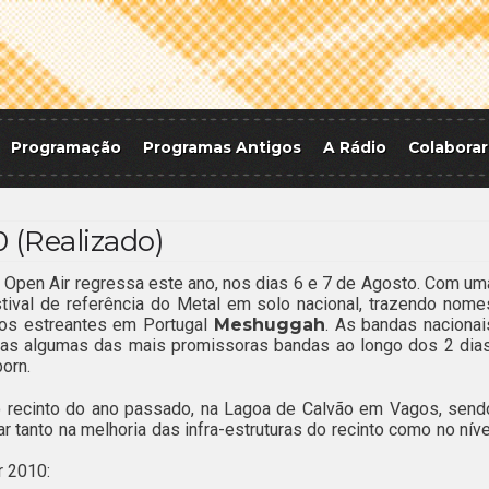
Programação
Programas Antigos
A Rádio
Colaborar
0 (Realizado)
s Open Air regressa este ano, nos dias 6 e 7 de Agosto. Com um
estival de referência do Metal em solo nacional, trazendo nome
 os estreantes em Portugal
Meshuggah
. As bandas nacionai
as algumas das mais promissoras bandas ao longo dos 2 dias
orn.
o recinto do ano passado, na Lagoa de Calvão em Vagos, send
ar tanto na melhoria das infra-estruturas do recinto como no níve
r 2010: