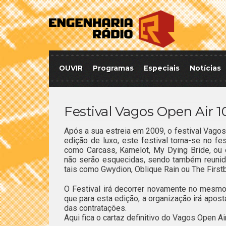
OUVIR
Programas
Especiais
Notícias
Festival Vagos Open Air 1
Após a sua estreia em 2009, o festival Vago
edição de luxo, este festival torna-se no f
como Carcass, Kamelot, My Dying Bride, ou
não serão esquecidas, sendo também reunid
tais como Gwydion, Oblique Rain ou The Firstb
O Festival irá decorrer novamente no mesm
que para esta edição, a organização irá apost
das contratações.
Aqui fica o cartaz definitivo do Vagos Open Ai