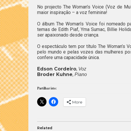
No projecto The Woman’s Voice (Voz de Mul
maior inspiração – a voz feminina!
O álbum The Woman’s Voice foi nomeado pa
temas de Edith Piaf, Yma Sumac, Billie Holid
ser apaixonado desde criança.
O espectáculo tem por título The Woman’s V
pelo mundo e pelas vozes das mulheres possi
confere uma capacidade única.
Edson Cordeiro
,
Voz
Broder Kuhne
,
Piano
Partilhar isto:
More
Related