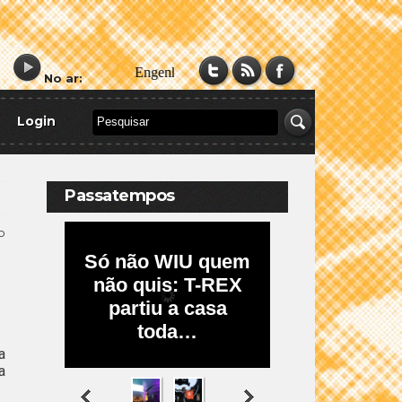
No ar:
Login
Passatempos
o
a
a