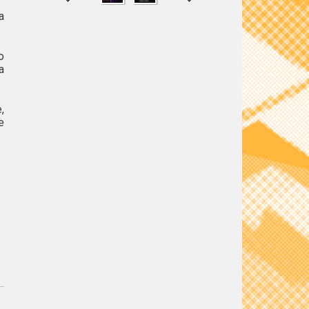
a
o
SHARE
TWEET
a
,
e