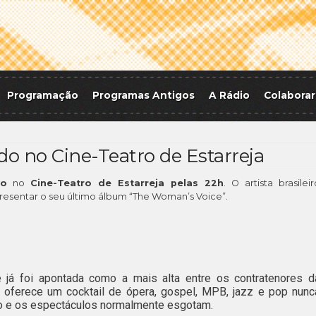
Programação
Programas Antigos
A Rádio
Colaborar
do no Cine-Teatro de Estarreja
do
no
Cine-Teatro de Estarreja pelas 22h
. O artista brasileir
resentar o seu último álbum “The Woman’s Voice”.
e já foi apontada como a mais alta entre os contratenores d
 oferece um cocktail de ópera, gospel, MPB, jazz e pop nunc
-no e os espectáculos normalmente esgotam.