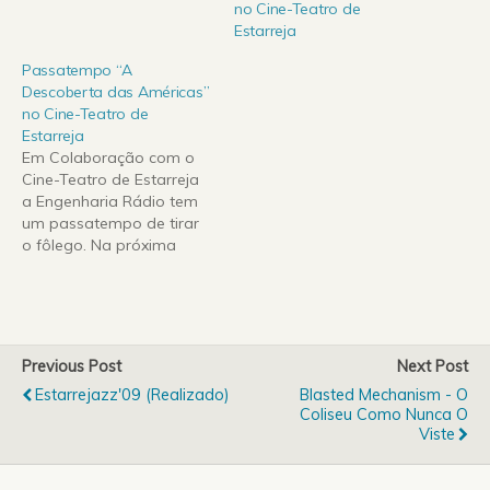
no Cine-Teatro de
Estarreja
Passatempo “A
Descoberta das Américas”
no Cine-Teatro de
Estarreja
Em Colaboração com o
Cine-Teatro de Estarreja
a Engenharia Rádio tem
um passatempo de tirar
o fôlego. Na próxima
sexta dia 28 de Maio o
Cine-Teatro de Estarreja
recebe a peça "A
Descoberta das
Américas" na extensão
Previous Post
Next Post
da abertura do Fitei –
Estarrejazz'09 (Realizado)
Blasted Mechanism - O
Festival Internacional de
Coliseu Como Nunca O
Teatro de Expressão
Viste
Ibérica. É…