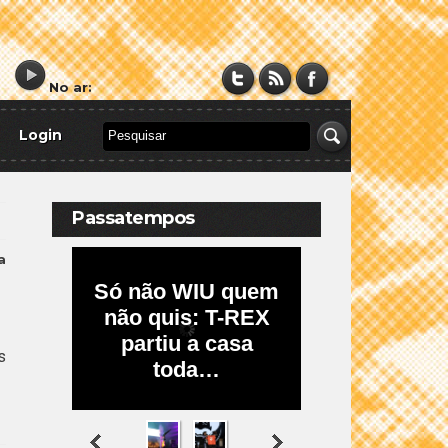
No ar:
Login
Passatempos
a
s