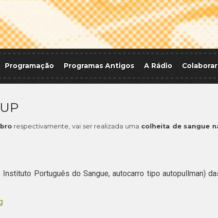
Programação
Programas Antigos
A Rádio
Colaborar
EUP
mbro
respectivamente, vai ser realizada uma
colheita de sangue n
nstituto Português do Sangue, autocarro tipo autopullman) da
g