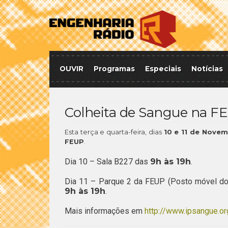
OUVIR
Programas
Especiais
Notícias
Colheita de Sangue na F
Esta terça e quarta-feira, dias
10 e 11 de Nove
FEUP
.
Dia 10 – Sala B227 das
9h às 19h
.
Dia 11 – Parque 2 da FEUP (Posto móvel do I
9h às 19h
.
Mais informações em
http://www.ipsangue.or