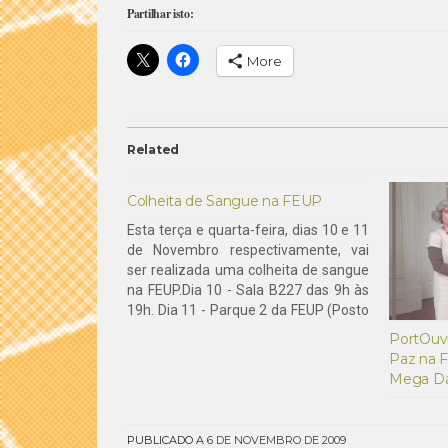
Partilhar isto:
More
Related
Colheita de Sangue na FEUP
Esta terça e quarta-feira, dias 10 e 11
de Novembro respectivamente, vai
ser realizada uma colheita de sangue
na FEUP.Dia 10 - Sala B227 das 9h às
19h. Dia 11 - Parque 2 da FEUP (Posto
móvel do Instituto Português do
PortOuvi
Sangue, autocarro tipo autopullman)
Paz na 
das 9h às 19h.Mais informações…
Mega Dá
PUBLICADO A
6 DE NOVEMBRO DE 2009