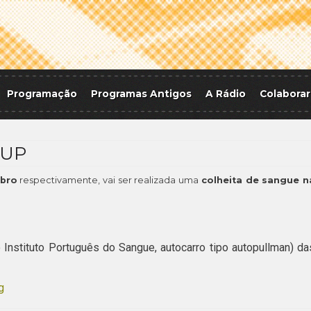
Programação
Programas Antigos
A Rádio
Colaborar
EUP
mbro
respectivamente, vai ser realizada uma
colheita de sangue n
nstituto Português do Sangue, autocarro tipo autopullman) da
g