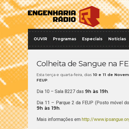
OUVIR
Programas
Especiais
Notícias
Colheita de Sangue na F
Esta terça e quarta-feira, dias
10 e 11 de Nove
FEUP
.
Dia 10 – Sala B227 das
9h às 19h
.
Dia 11 – Parque 2 da FEUP (Posto móvel do I
9h às 19h
.
Mais informações em
http://www.ipsangue.or