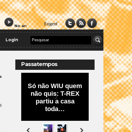
No ar:
Login
Passatempos
a
s