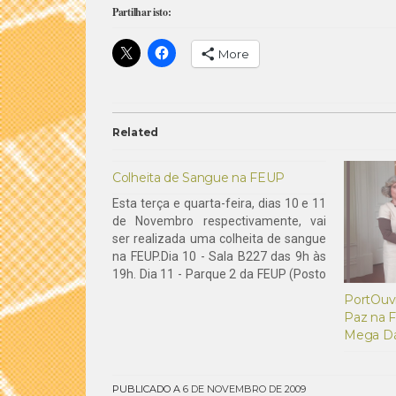
Partilhar isto:
More
Related
Colheita de Sangue na FEUP
Esta terça e quarta-feira, dias 10 e 11
de Novembro respectivamente, vai
ser realizada uma colheita de sangue
na FEUP.Dia 10 - Sala B227 das 9h às
19h. Dia 11 - Parque 2 da FEUP (Posto
móvel do Instituto Português do
PortOuvi
Sangue, autocarro tipo autopullman)
Paz na 
das 9h às 19h.Mais informações…
Mega Dá
PUBLICADO A
6 DE NOVEMBRO DE 2009