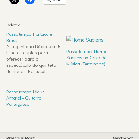
Related
Passatempo Portucale
Brass
A Engenharia Rádio tem 5
Passatempo: Homo
bilhetes duplos para
Sapiens na Casa da
oferecer para o
Música (Terminado)
espectáculo do quinteto
de metais Portucale
Brass a decorrer na Casa
da Música este
sábado.Portucale Brass
Passatempo Miguel
na Casa da Música no dia
Amaral – Guitarra
24 de Outubro às
Portuguesa
12:00.Para ganhares 1
dos bilhetes que temos
para oferecer apenas
tens que enviar…
Previous Post
Next Post