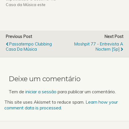
Casa da Música este
sábado.Orquesta Jazz de
Matosinhos e Maria João
- Concerto na Casa da
Música no dia 12 de
Dezembro às 22:00.Para
Previous Post
Next Post
ganhares 1 dos bilhetes
Passatempo Clubbing
Moshpit 77 - Entrevista A
que temos para oferecer
Casa Da Música
Noctem [sp]
apenas tens que…
Deixe um comentário
Tem de
iniciar a sessão
para publicar um comentário.
This site uses Akismet to reduce spam.
Learn how your
comment data is processed.