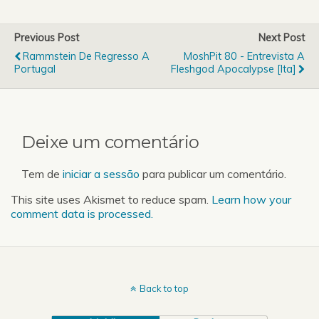
(http://www.myspace.com
/muse) vão fechar o Palco
Mundo no dia 27 de Maio
Previous Post
Next Post
de 2010!Dias depois do
Rammstein De Regresso A
MoshPit 80 - Entrevista A
concerto que levou o
Portugal
Fleshgod Apocalypse [ita]
Pavilhão Atlântico ao
rubro e…
Deixe um comentário
Tem de
iniciar a sessão
para publicar um comentário.
This site uses Akismet to reduce spam.
Learn how your
comment data is processed.
Back to top