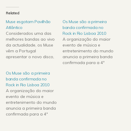
Related
Muse esgotam Pavilhão
Os Muse são a primeira
Atlântico
banda confirmada no
Considerados uma das
Rock in Rio Lisboa 2010
melhores bandas ao vivo
A organização do maior
da actualidade, os Muse
evento de música e
vêm a Portugal
entretenimento do mundo
apresentar o novo disco,
anuncia a primeira banda
“The Resistance” editado
confirmada para a 4ª
a 14 de Setembro, dia 29
edição do Rock in Rio-
Os Muse são a primeira
de Novembro no Pavilhão
Lisboa: os Muse
banda confirmada no
Atlântico.Os épicos
(http://www.myspace.com
Rock in Rio Lisboa 2010
espectáculos ao vivo
/muse) vão fechar o Palco
A organização do maior
levaram a que se
Mundo no dia 27 de Maio
evento de música e
tornassem na primeira
de 2010!Dias depois do
entretenimento do mundo
banda a esgotar o novo
concerto que levou o
anuncia a primeira banda
estádio de Wembley,…
Pavilhão Atlântico ao
confirmada para a 4ª
rubro e…
edição do Rock in Rio-
Lisboa: os Muse