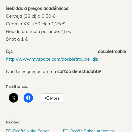
Bebidas a preços académicos!
Cerveja (33 cl) a 0,50 €
Cerveja XXL (50 cl) a 1,25 €
Bebida branca a partir de 2,5 €
Shot a 1 €
Djs doubletrouble
http://www.myspace.com/doubletrouble_djs
Não te esqueças do teu
cartão de estudante
!
Partilhar isto:
More
Related
FEUPcaffé Noite Sabor
FEUPcaffé Sabor Autêntico