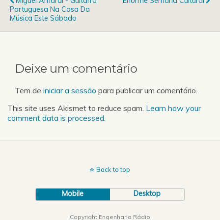
Miguel Amaral - Guitarra
Enorme Semana Cultural
esqueças do teu cartão
Portuguesa Na Casa Da
de estudante!
Música Este Sábado
Deixe um comentário
Tem de
iniciar a sessão
para publicar um comentário.
This site uses Akismet to reduce spam.
Learn how your
comment data is processed.
Back to top
Mobile
Desktop
Copyright Engenharia Rádio