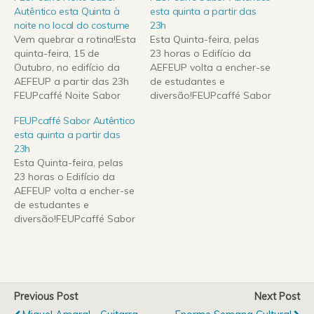
Autêntico esta Quinta à
esta quinta a partir das
noite no local do costume
23h
Vem quebrar a rotina!Esta
Esta Quinta-feira, pelas
quinta-feira, 15 de
23 horas o Edifício da
Outubro, no edifício da
AEFEUP volta a encher-se
AEFEUP a partir das 23h
de estudantes e
FEUPcaffé Noite Sabor
diversão!FEUPcaffé Sabor
Autêntico!Bebidas a
Autêntico - cerveja 0,33 cl
FEUPcaffé Sabor Autêntico
preços
a 0,5
esta quinta a partir das
académicos!Cerveja (33
eurosSimultaneamente
23h
cl) a 0,50 €Cerveja XXL
irá decorrer a 2ª Prova do
Esta Quinta-feira, pelas
(50 cl) a 1,25 €Bebida
Concurso de DJ's.Traz os
23 horas o Edifício da
branca a partir de 2,5
teus amigos e não te
AEFEUP volta a encher-se
€Shot a 1 €Djs
esqueças do teu cartão
de estudantes e
doubletrouble
de estudante!
diversão!FEUPcaffé Sabor
http://www.myspace.com/
Autêntico - cerveja 0,33 cl
doubletrouble_djsNão te
a 0,5
esqueças do teu cartão…
eurosSimultaneamente
irá decorrer a 2ª Prova do
Concurso de DJ's.Traz os
Previous Post
Next Post
teus amigos e não te