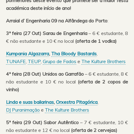
pormenores deste evento que promete ser a maior festa
académica deste início de ano!
Arraial d’ Engenharia 09 na Alfândega do Porto
:
3ª feira (27 Out) Sarau de Engenharia
– 6 € estudante, 8
€ não estudante e 10 € no local
(oferta de 1 vodka)
Kumpania Algazarra
,
Tha Bloody Bastards
,
TUNAFE
,
TEUP
,
Grupo de Fados
e
The Kulture Brothers
4ª feira (28 Out) Unidos ao Garrafão
– 6 € estudante, 8 €
não estudante e 10 € no local
(oferta de 2 copos de
vinho)
Linda e suas bailarinas
,
Orxestra Pitagórica
,
DJ Puranimação
e
The Kulture Brothers
5ª feira (29 Out) Sabor Autêntico
– 7 € estudante, 10 €
não estudante e 12 € no local
(oferta de 2 cervejas)