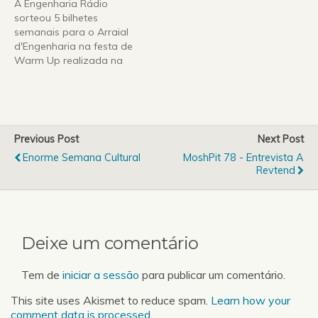
A Engenharia Rádio
os pormenores deste
mais emblemático da
sorteou 5 bilhetes
evento que promete ser a
noite do Porto, com o
semanais para o Arraial
maior festa académica
FEUPcaffé - Recepção ao
d'Engenharia na festa de
deste início de ano!Arraial
Estudante onde irão
Warm Up realizada na
d'…
haver diversas surpresas
AEFEUP.Confere aqui a
para ti.Por volta das 18
lista de vencedores:-
horas no…
André Eduardo Almeida
Cunha- Ricardo Jorge
Ribeiro Moreira- Catarina
Previous Post
Next Post
Aguiar Gomes de
Enorme Semana Cultural
MoshPit 78 - Entrevista A
Almeida- Miguel Martinho
Revtend
Pacheco Oliveira- Sara de
Sousa Lima SantosOs
vencedores deverão
levantar os…
Deixe um comentário
Tem de
iniciar a sessão
para publicar um comentário.
This site uses Akismet to reduce spam.
Learn how your
comment data is processed.