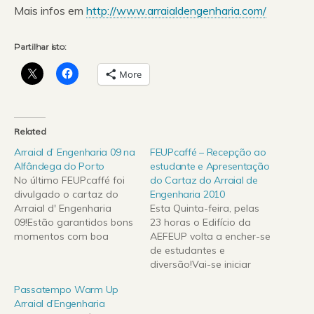
Mais infos em
http://www.arraialdengenharia.com/
Partilhar isto:
More
Related
Arraial d’ Engenharia 09 na
FEUPcaffé – Recepção ao
Alfândega do Porto
estudante e Apresentação
No último FEUPcaffé foi
do Cartaz do Arraial de
divulgado o cartaz do
Engenharia 2010
Arraial d' Engenharia
Esta Quinta-feira, pelas
09!Estão garantidos bons
23 horas o Edifício da
momentos com boa
AEFEUP volta a encher-se
música, bilhetes e bebidas
de estudantes e
a preços académicos e
diversão!Vai-se iniciar
muita diversão!A
mais uma época
Passatempo Warm Up
Engenharia Rádio revela
escaldante do evento
Arraial d’Engenharia
em primeira mão todos
académico periódico