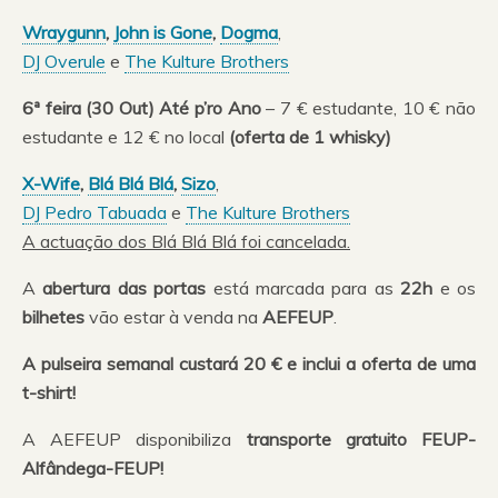
Wraygunn
,
John is Gone
,
Dogma
,
DJ Overule
e
The Kulture Brothers
6ª feira (30 Out) Até p’ro Ano
– 7 € estudante, 10 € não
estudante e 12 € no local
(oferta de 1 whisky)
X-Wife
,
Blá Blá Blá
,
Sizo
,
DJ Pedro Tabuada
e
The Kulture Brothers
A actuação dos Blá Blá Blá foi cancelada.
A
abertura das portas
está marcada para as
22h
e os
bilhetes
vão estar à venda na
AEFEUP
.
A pulseira semanal custará 20 € e inclui a oferta de uma
t-shirt!
A AEFEUP disponibiliza
transporte gratuito FEUP-
Alfândega-FEUP!