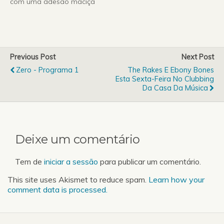
com uma adesão maciça
do público por todas as
cidades onde passaram,
a banda regressa ao
Porto para um
espectáculo especial
Previous Post
Next Post
“Sombra de Dia dos
Zero - Programa 1
The Rakes E Ebony Bones
Namorados”, no próximo
Esta Sexta-Feira No Clubbing
dia 14 de Fevereiro no
Da Casa Da Música
Teatro Rivoli…
Deixe um comentário
Tem de
iniciar a sessão
para publicar um comentário.
This site uses Akismet to reduce spam.
Learn how your
comment data is processed.