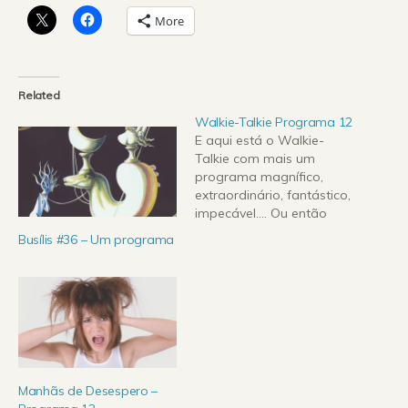
More
Related
Walkie-Talkie Programa 12
E aqui está o Walkie-
Talkie com mais um
programa magnífico,
extraordinário, fantástico,
impecável.... Ou então
não. Foi o programa
Busílis #36 – Um programa
possível. Desta feita um
especial mobilidade com
duas convidadas no
nosso programa. De
entre todos os erros
detectados na emissão, o
maior foi dar a hipótese
às convidadas escolher
Manhãs de Desespero –
as músicas.…