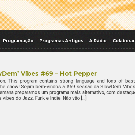
Programação
Programas Antigos
A Rádio
Colaborar
wDem’ Vibes #69 – Hot Pepper
ion: This program contains strong language and tons of bass
 the show! Sejam bem-vindos à #69 sessão da SlowDem’ Vibes
semana preparamos um programa mais alternativo, com destaqu
s vibes do Jazz, Funk e Indie. Não vão […]