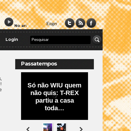
No ar:
Login
Passatempos
,
!
e