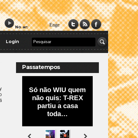
No ar:
Login
Passatempos
y
o
á