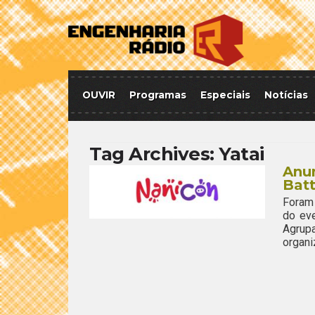
OUVIR
Programas
Especiais
Notícias
Tag Archives:
Yatai
Anun
Batt
Foram 
do ev
Agrup
organi