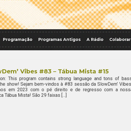
Programação
Programas Antigos
A Rádio
Colaborar
wDem’ Vibes #83 – Tábua Mista #15
ion: This program contains strong language and tons of bass
 the show! Sejam bem-vindos à #83 sessão da SlowDem’ Vibes
mos em 2023 com o pé direito e de regresso com a noss
ca Tábua Mista! São 29 faixas […]