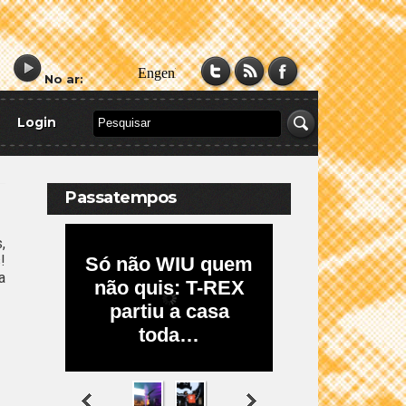
No ar:
Login
Passatempos
,
!
a