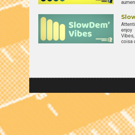
aument
Slow
Attent
enjoy
Vibes,
coisa 