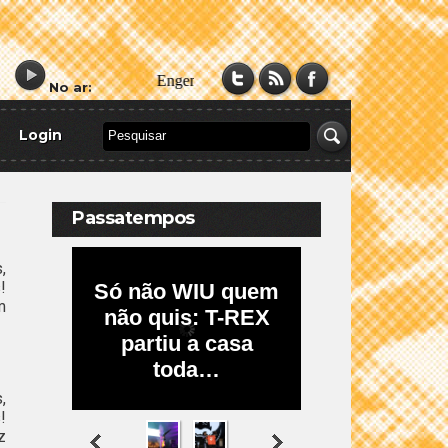
No ar:
Login
Passatempos
,
!
m
,
!
z