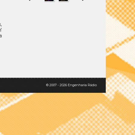
,
SHARE
TWEET
’
a
© 2007 - 2026 Engenharia Rádio