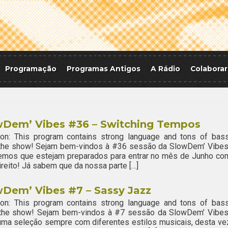
Programação
Programas Antigos
A Rádio
Colaborar
wDem’ Vibes #36 – Switching Tempos
ion: This program contains strong language and tons of bass
 the show! Sejam bem-vindos à #36 sessão da SlowDem’ Vibes
emos que estejam preparados para entrar no mês de Junho co
ireito! Já sabem que da nossa parte […]
Dem’ Vibes #7 – Sassy Jazz
ion: This program contains strong language and tons of bass
 the show! Sejam bem-vindos à #7 sessão da SlowDem’ Vibes
ma seleção sempre com diferentes estilos musicais, desta ve