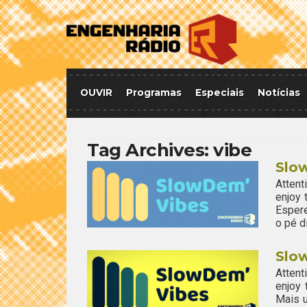
OUVIR
Programas
Especiais
Notícias
Tag Archives:
vibe
Slo
Attent
enjoy
Esper
o pé d
Slow
Attent
enjoy
Mais u