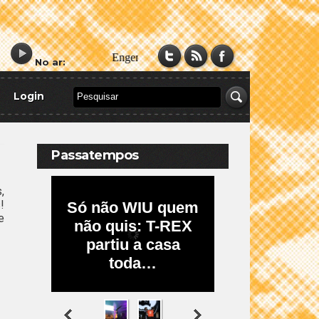
No ar:
Login
Passatempos
,
!
e