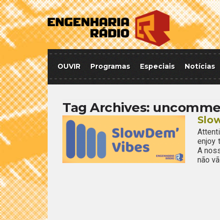
OUVIR
Programas
Especiais
Notícias
Tag Archives:
uncomme
Slo
Attent
enjoy
A noss
não vã