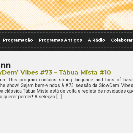
Programação
Programas Antigos
A Rádio
Colaborar
nn
wDem’ VIbes #73 – Tábua Mista #10
ion: This program contains strong language and tons of bass
 the show! Sejam bem-vindos à #73 sessão da SlowDem’ Vibes
a clássica Tábua Mista está de volta e repleta de novidades qu
o querer perder! A seleção […]