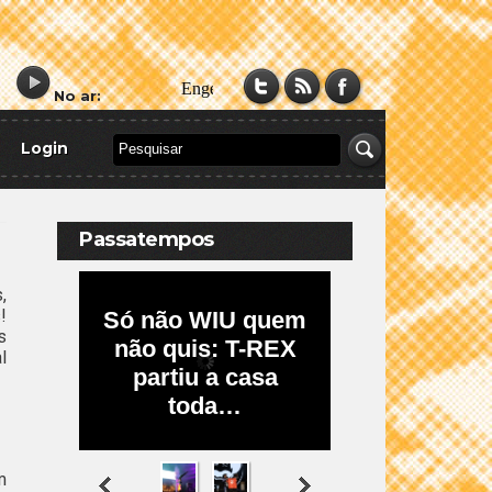
No ar:
Login
Passatempos
,
!
s
l
m