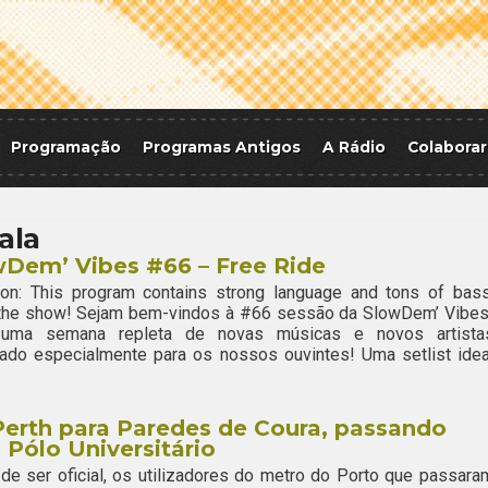
Programação
Programas Antigos
A Rádio
Colaborar
ala
Dem’ Vibes #66 – Free Ride
ion: This program contains strong language and tons of bass
 the show! Sejam bem-vindos à #66 sessão da SlowDem’ Vibes
uma semana repleta de novas músicas e novos artista
ado especialmente para os nossos ouvintes! Uma setlist idea
erth para Paredes de Coura, passando
 Pólo Universitário
de ser oficial, os utilizadores do metro do Porto que passara