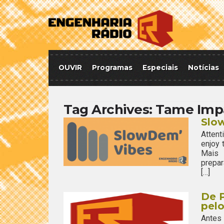
OUVIR
Programas
Especiais
Notícias
Tag Archives:
Tame Imp
Slow
Attent
enjoy
Mais 
prepar
[…]
De P
pelo
Antes 