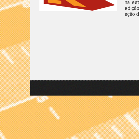
na est
edição
ação d