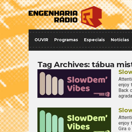
OUVIR
Programas
Especiais
Notícias
Tag Archives:
tábua mist
Slo
Attent
enjoy
Back o
agrada
Slo
Attent
enjoy
Gira 