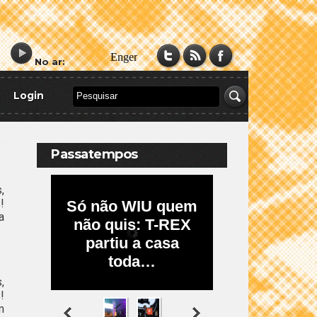
No ar:
Login
Passatempos
,
!
a
,
!
m