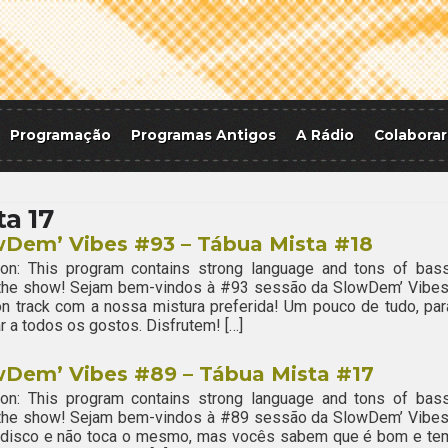
Programação
Programas Antigos
A Rádio
Colaborar
a 17
wDem’ Vibes #93 – Tábua Mista #18
ion: This program contains strong language and tons of bass
 the show! Sejam bem-vindos à #93 sessão da SlowDem’ Vibes
n track com a nossa mistura preferida! Um pouco de tudo, par
r a todos os gostos. Disfrutem! […]
wDem’ Vibes #89 – Tábua Mista #17
ion: This program contains strong language and tons of bass
 the show! Sejam bem-vindos à #89 sessão da SlowDem’ Vibes
o disco e não toca o mesmo, mas vocês sabem que é bom e te