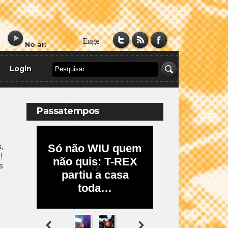
No ar:
Login
Passatempos
,
!
s