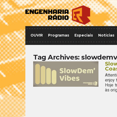
OUVIR
Programas
Especiais
Notícias
Tag Archives:
slowdemv
Slow
Coa
Attent
enjoy
Hoje 
às ori