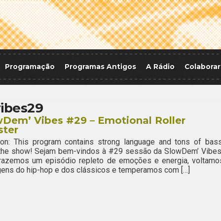
Programação
Programas Antigos
A Rádio
Colaborar
ibes29
Dem’ Vibes #29 – Emotional Roller
ster
ion: This program contains strong language and tons of bass
 the show! Sejam bem-vindos à #29 sessão da SlowDem’ Vibes
trazemos um episódio repleto de emoções e energia, voltamo
gens do hip-hop e dos clássicos e temperamos com […]