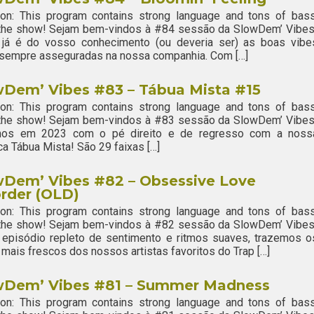
ion: This program contains strong language and tons of bass
 the show! Sejam bem-vindos à #84 sessão da SlowDem’ Vibes
já é do vosso conhecimento (ou deveria ser) as boas vibe
 sempre asseguradas na nossa companhia. Com […]
wDem’ Vibes #83 – Tábua Mista #15
ion: This program contains strong language and tons of bass
 the show! Sejam bem-vindos à #83 sessão da SlowDem’ Vibes
mos em 2023 com o pé direito e de regresso com a noss
ca Tábua Mista! São 29 faixas […]
wDem’ Vibes #82 – Obsessive Love
rder (OLD)
ion: This program contains strong language and tons of bass
 the show! Sejam bem-vindos à #82 sessão da SlowDem’ Vibes
 episódio repleto de sentimento e ritmos suaves, trazemos o
mais frescos dos nossos artistas favoritos do Trap […]
wDem’ Vibes #81 – Summer Madness
ion: This program contains strong language and tons of bass