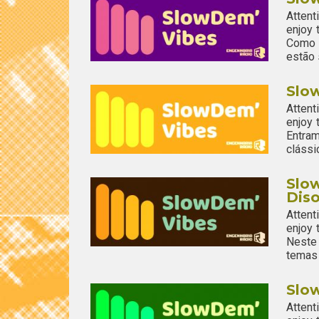
Attent
enjoy
Como 
estão
Slo
Attent
enjoy
Entra
clássi
Slo
Diso
Attent
enjoy
Neste
temas 
Slo
Attent