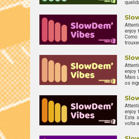
qualid
Slow
Attent
enjoy
Como é
trouxe
Slo
Attent
enjoy
Mais u
os ing
Slo
Attent
enjoy
Esta 
volta 
Slo