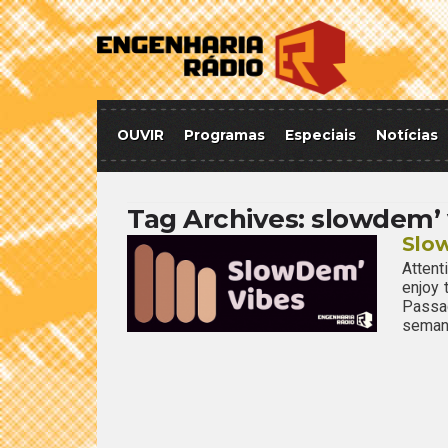
OUVIR
Programas
Especiais
Notícias
Tag Archives:
slowdem’ 
Slo
Attent
enjoy
Passa
semana