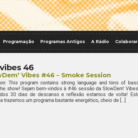
Programação
Programas Antigos
A Rádio
Colaborar
vibes 46
wDem’ Vibes #46 – Smoke Session
ion: This program contains strong language and tons of bass
 the show! Sejam bem-vindos à #46 sessão da SlowDem’ Vibes
dos 30 dias de descanso e reflexão estamos de volta! Est
 trazemos um programa bastante energético, cheio de […]