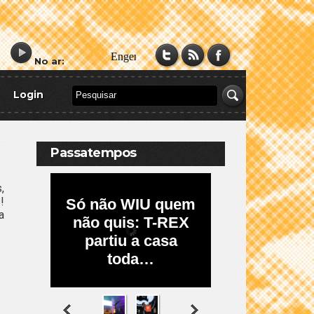
No ar:
Login
Passatempos
,
!
a