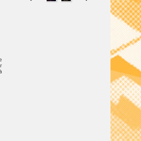
SHARE
TWEET
e
r
à