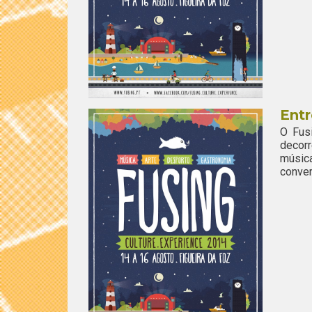
Entr
O Fus
decorr
músic
conver