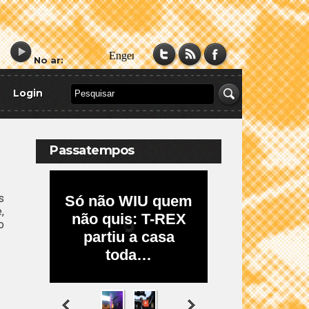
No ar:
Login
Passatempos
s
,
o