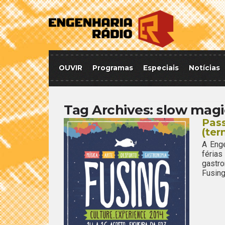
OUVIR
Programas
Especiais
Notícias
Tag Archives:
slow magi
Pass
(ter
A Enge
féria
gastro
Fusing