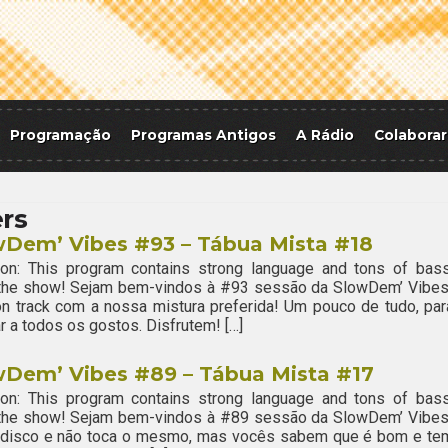
Programação
Programas Antigos
A Rádio
Colaborar
ers
wDem’ Vibes #93 – Tábua Mista #18
ion: This program contains strong language and tons of bass
 the show! Sejam bem-vindos à #93 sessão da SlowDem’ Vibes
n track com a nossa mistura preferida! Um pouco de tudo, par
r a todos os gostos. Disfrutem! […]
wDem’ Vibes #89 – Tábua Mista #17
ion: This program contains strong language and tons of bass
 the show! Sejam bem-vindos à #89 sessão da SlowDem’ Vibes
o disco e não toca o mesmo, mas vocês sabem que é bom e te