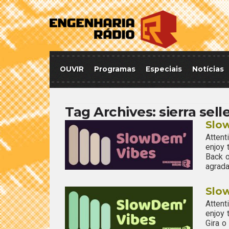
OUVIR
Programas
Especiais
Notícias
Tag Archives:
sierra sell
Slo
Attent
enjoy
Back o
agrada
Slo
Attent
enjoy
Gira 