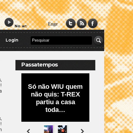
No ar:
Login
Passatempos
,
!
a
,
!
m