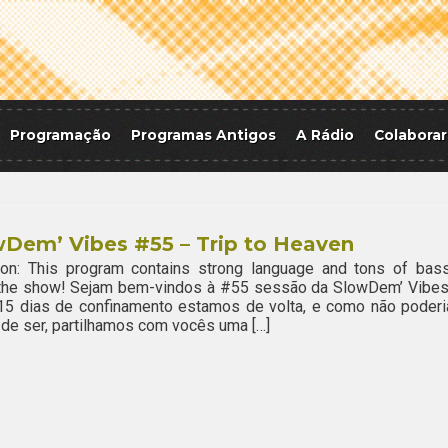
Programação
Programas Antigos
A Rádio
Colaborar
Dem’ Vibes #55 – Trip to Heaven
ion: This program contains strong language and tons of bass
 the show! Sejam bem-vindos à #55 sessão da SlowDem’ Vibes
15 dias de confinamento estamos de volta, e como não poderi
 de ser, partilhamos com vocês uma […]