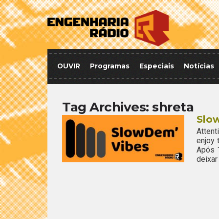
OUVIR
Programas
Especiais
Notícias
Tag Archives:
shreta
Slow
Attent
enjoy
Após 
deixar