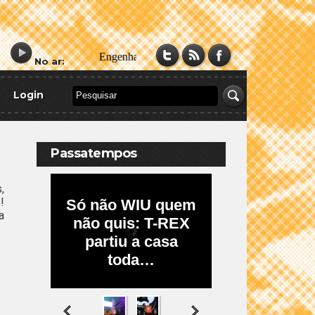
No ar:
Login
Passatempos
,
!
a