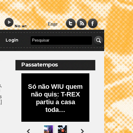
No ar:
Login
Passatempos
,
!
s
]