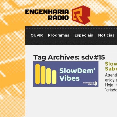
OUVIR
Programas
Especiais
Notícias
Tag Archives:
sdv#15
Slow
Sabo
Attent
enjoy
Hoje 
“criad