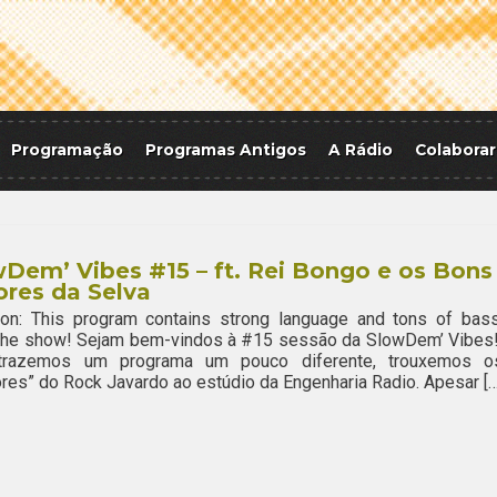
Programação
Programas Antigos
A Rádio
Colaborar
Dem’ Vibes #15 – ft. Rei Bongo e os Bons
res da Selva
ion: This program contains strong language and tons of bass
 the show! Sejam bem-vindos à #15 sessão da SlowDem’ Vibes
trazemos um programa um pouco diferente, trouxemos o
ores” do Rock Javardo ao estúdio da Engenharia Radio. Apesar […