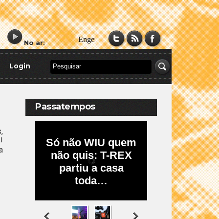
No ar:
Login
Passatempos
,
!
a