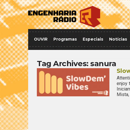
OUVIR
Programas
Especiais
Notícias
Tag Archives:
sanura
Slo
Attent
enjoy
Inici
Mista,