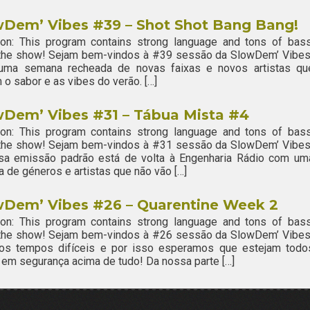
wDem’ Vibes #39 – Shot Shot Bang Bang!
ion: This program contains strong language and tons of bass
 the show! Sejam bem-vindos à #39 sessão da SlowDem’ Vibes
uma semana recheada de novas faixas e novos artistas qu
 o sabor e as vibes do verão. […]
wDem’ Vibes #31 – Tábua Mista #4
ion: This program contains strong language and tons of bass
 the show! Sejam bem-vindos à #31 sessão da SlowDem’ Vibes
sa emissão padrão está de volta à Engenharia Rádio com um
a de géneros e artistas que não vão […]
wDem’ Vibes #26 – Quarentine Week 2
ion: This program contains strong language and tons of bass
 the show! Sejam bem-vindos à #26 sessão da SlowDem’ Vibes
os tempos difíceis e por isso esperamos que estejam todo
em segurança acima de tudo! Da nossa parte […]