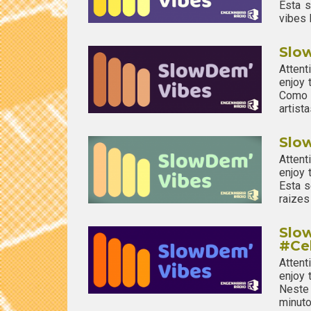
Esta s
vibes 
Slo
Attent
enjoy
Como 
artista
Slo
Attent
enjoy
Esta s
raizes
Slo
#Ce
Attent
enjoy
Neste 
minuto