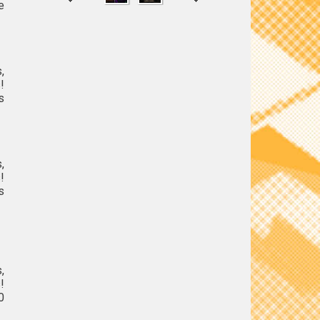
e
SHARE
TWEET
,
!
s
,
!
s
,
!
0