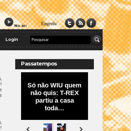
No ar:
Login
Passatempos
,
!
e
s
,
!