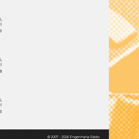
,
!
e
,
!
a
,
!
s
© 2007 - 2026 Engenharia Rádio