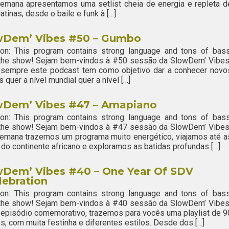
emana apresentamos uma setlist cheia de energia e repleta d
latinas, desde o baile e funk à […]
wDem’ Vibes #50 – Gumbo
ion: This program contains strong language and tons of bass
 the show! Sejam bem-vindos à #50 sessão da SlowDem’ Vibes
sempre este podcast tem como objetivo dar a conhecer novo
s quer a nível mundial quer a nível […]
wDem’ Vibes #47 – Amapiano
ion: This program contains strong language and tons of bass
 the show! Sejam bem-vindos à #47 sessão da SlowDem’ Vibes
emana trazemos um programa muito energético, viajamos até a
 do continente africano e exploramos as batidas profundas […]
wDem’ Vibes #40 – One Year Of SDV
lebration
ion: This program contains strong language and tons of bass
 the show! Sejam bem-vindos à #40 sessão da SlowDem’ Vibes
episódio comemorativo, trazemos para vocês uma playlist de 9
s, com muita festinha e diferentes estilos. Desde dos […]