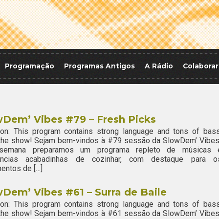
Programação
Programas Antigos
A Rádio
Colaborar
Dem’ Vibes #79 – Fresh Picks
ion: This program contains strong language and tons of bass
 the show! Sejam bem-vindos à #79 sessão da SlowDem’ Vibes
semana preparamos um programa repleto de músicas 
ências acabadinhas de cozinhar, com destaque para o
entos de […]
Dem’ Vibes #61 – Surra de Baile
ion: This program contains strong language and tons of bass
 the show! Sejam bem-vindos à #61 sessão da SlowDem’ Vibes