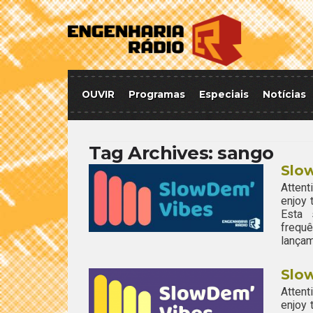
OUVIR
Programas
Especiais
Notícias
Tag Archives:
sango
Slow
Attent
enjoy
Esta 
frequ
lançam
Slow
Attent
enjoy