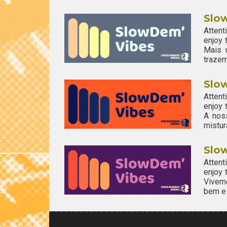
Slo
Attent
enjoy
Mais 
trazem
Slo
Attent
enjoy
A nos
mistur
Slo
Attent
enjoy
Vivem
bem e 