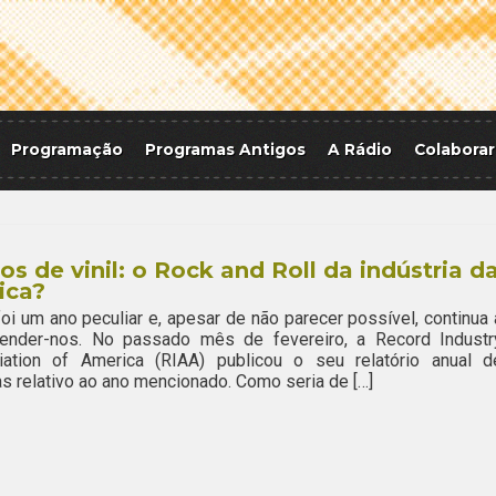
Programação
Programas Antigos
A Rádio
Colaborar
os de vinil: o Rock and Roll da indústria d
ica?
oi um ano peculiar e, apesar de não parecer possível, continua 
eender-nos. No passado mês de fevereiro, a Record Industr
iation of America (RIAA) publicou o seu relatório anual d
as relativo ao ano mencionado. Como seria de […]