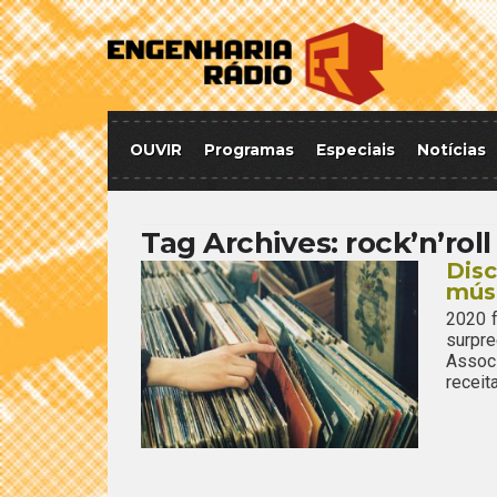
OUVIR
Programas
Especiais
Notícias
Tag Archives:
rock’n’roll
Disc
mús
2020 f
surpr
Assoc
receit