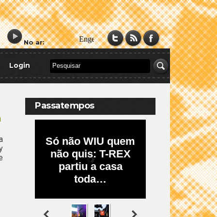
No ar:
Login
Passatempos
a
a
y
e