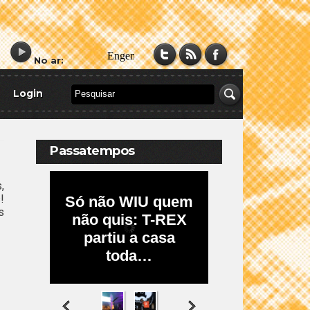
No ar:
Login
Passatempos
,
!
s