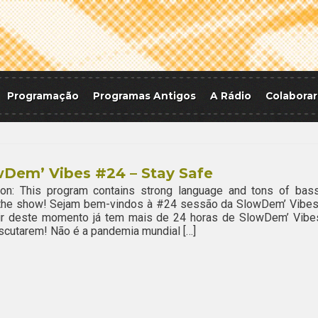
Programação
Programas Antigos
A Rádio
Colaborar
wDem’ Vibes #24 – Stay Safe
ion: This program contains strong language and tons of bass
 the show! Sejam bem-vindos à #24 sessão da SlowDem’ Vibes
tir deste momento já tem mais de 24 horas de SlowDem’ Vibe
scutarem! Não é a pandemia mundial […]