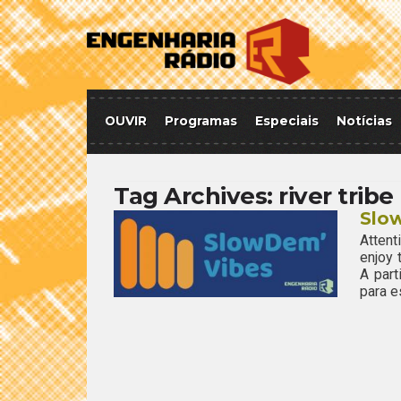
OUVIR
Programas
Especiais
Notícias
Tag Archives:
river tribe
Slo
Attent
enjoy
A par
para e