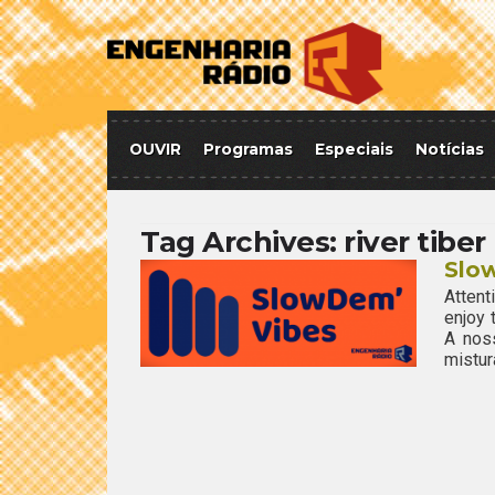
OUVIR
Programas
Especiais
Notícias
Tag Archives:
river tiber
Slo
Attent
enjoy
A nos
mistur