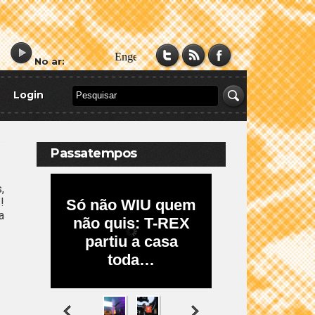
No ar:
Login
Passatempos
,
!
a