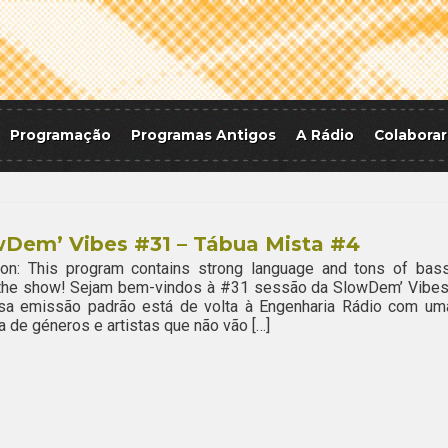
Programação
Programas Antigos
A Rádio
Colaborar
wDem’ Vibes #31 – Tábua Mista #4
ion: This program contains strong language and tons of bass
 the show! Sejam bem-vindos à #31 sessão da SlowDem’ Vibes
sa emissão padrão está de volta à Engenharia Rádio com um
a de géneros e artistas que não vão […]