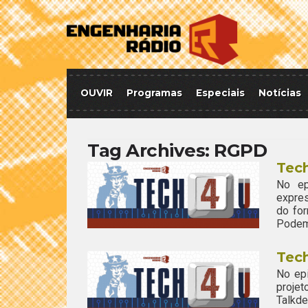
OUVIR
Programas
Especiais
Notícias
Tag Archives:
RGPD
Tech
No ep
expre
do for
Podem 
Tech
No ep
proje
Talkd