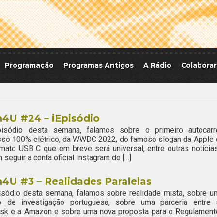
Programação
Programas Antigos
A Rádio
Colaborar
4U #24 – iEpisódio
isódio desta semana, falamos sobre o primeiro autocarr
sso 100% elétrico, da WWDC 2022, do famoso slogan da Apple 
mato USB C que em breve será universal, entre outras notícias
seguir a conta oficial Instagram do […]
4U #3 – Realidades Paralelas
isódio desta semana, falamos sobre realidade mista, sobre u
to de investigação portuguesa, sobre uma parceria entre 
esk e a Amazon e sobre uma nova proposta para o Regulament