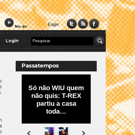
No ar:
Login
Passatempos
o
e
.
m
a
o