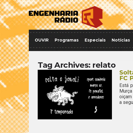
OUVIR
Programas
Especiais
Notícias
Tag Archives:
relato
Solt
FC P
Está p
Murça 
oiçam 
a segu