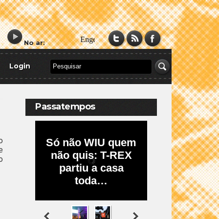
No ar:
Login
Passatempos
o
e
o