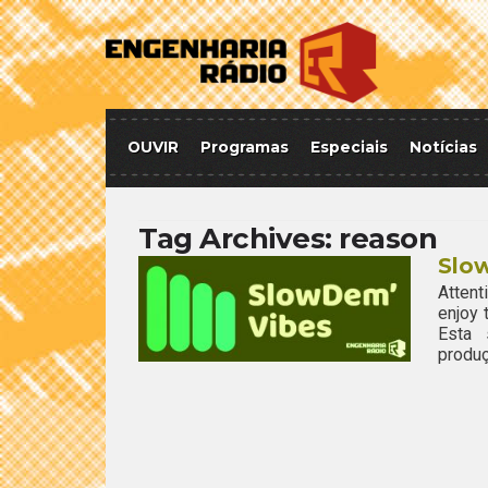
OUVIR
Programas
Especiais
Notícias
Tag Archives:
reason
Slo
Attent
enjoy
Esta 
produç