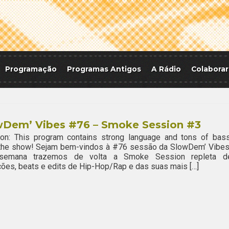
Programação
Programas Antigos
A Rádio
Colaborar
wDem’ Vibes #76 – Smoke Session #3
ion: This program contains strong language and tons of bass
 the show! Sejam bem-vindos à #76 sessão da SlowDem’ Vibes
semana trazemos de volta a Smoke Session repleta d
ões, beats e edits de Hip-Hop/Rap e das suas mais […]