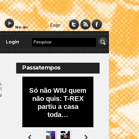
No ar:
Login
Passatempos
,
!
e