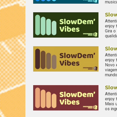
musica
Slo
Attent
enjoy
Gira 
qualid
Slo
Attent
enjoy
Novo 
viage
mundo
Slo
Attent
enjoy
Mais u
os ing