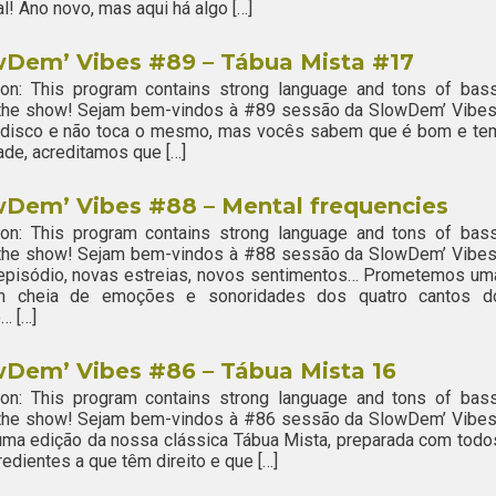
l! Ano novo, mas aqui há algo […]
wDem’ Vibes #89 – Tábua Mista #17
ion: This program contains strong language and tons of bass
 the show! Sejam bem-vindos à #89 sessão da SlowDem’ Vibes
o disco e não toca o mesmo, mas vocês sabem que é bom e te
ade, acreditamos que […]
wDem’ Vibes #88 – Mental frequencies
ion: This program contains strong language and tons of bass
 the show! Sejam bem-vindos à #88 sessão da SlowDem’ Vibes
episódio, novas estreias, novos sentimentos… Prometemos um
m cheia de emoções e sonoridades dos quatro cantos d
… […]
wDem’ Vibes #86 – Tábua Mista 16
ion: This program contains strong language and tons of bass
 the show! Sejam bem-vindos à #86 sessão da SlowDem’ Vibes
ma edição da nossa clássica Tábua Mista, preparada com todo
redientes a que têm direito e que […]