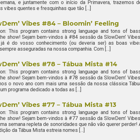
semana, e juntamente com o início da Primavera, trazemos d
as vibes quentes e fresquinhas que tão […]
wDem’ Vibes #84 – Bloomin’ Feeling
ion: This program contains strong language and tons of bass
 the show! Sejam bem-vindos à #84 sessão da SlowDem’ Vibes
já é do vosso conhecimento (ou deveria ser) as boas vibe
 sempre asseguradas na nossa companhia. Com […]
wDem’ Vibes #78 – Tábua Mista #14
ion: This program contains strong language and tons of bass
 the show! Sejam bem-vindos à #78 sessão da SlowDem’ Vibes
amos o novo ano com mais uma sessão da nossa clássica Tábu
 um programa dedicado a todas as […]
wDem’ Vibes #77 – Tábua Mista #13
ion: This program contains strong language and tons of bass
 the show! Sejam bem-vindos à #77 sessão da SlowDem’ Vibes
ma semana repleta de sonoridades que não vão querer perder! 
ição da Tábua Mista estreia nomes […]