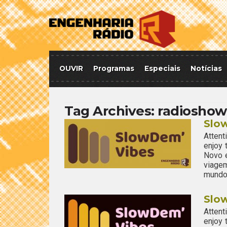
OUVIR
Programas
Especiais
Notícias
Tag Archives:
radioshow
Slo
Attent
enjoy
Novo 
viage
mundo
Slo
Attent
enjoy