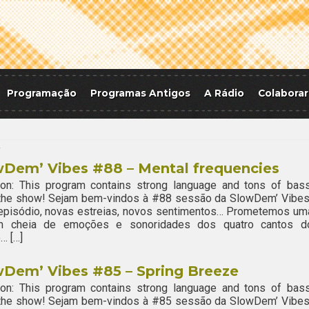
Programação
Programas Antigos
A Rádio
Colaborar
wDem’ Vibes #88 – Mental frequencies
ion: This program contains strong language and tons of bass
 the show! Sejam bem-vindos à #88 sessão da SlowDem’ Vibes
episódio, novas estreias, novos sentimentos… Prometemos um
m cheia de emoções e sonoridades dos quatro cantos d
… […]
wDem’ Vibes #85 – Spring Breeze
ion: This program contains strong language and tons of bass
 the show! Sejam bem-vindos à #85 sessão da SlowDem’ Vibes