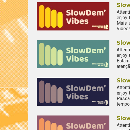
Slo
Attent
enjoy
Mais 
Vibes!
Slo
Attent
enjoy
Estam
atençã
Slow
Attent
enjoy
Passad
tempo 
Slo
Attent