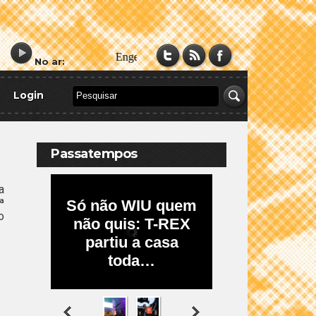
No ar:
Login
Passatempos
a
ª
o