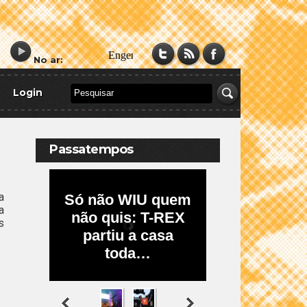
No ar:
Login
Passatempos
a
a
s