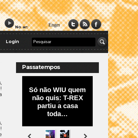
No ar:
Login
Passatempos
,
!
a
,
!
e