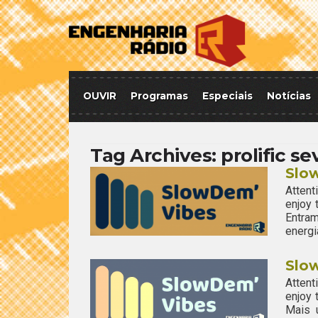
OUVIR
Programas
Especiais
Notícias
Tag Archives:
prolific s
Slo
Attent
enjoy
Entra
energi
Slo
Attent
enjoy
Mais 