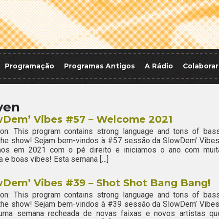
Programação
Programas Antigos
A Rádio
Colaborar
even
wDem’ Vibes #57 – Welcome 2021
ion: This program contains strong language and tons of bass
 the show! Sejam bem-vindos à #57 sessão da SlowDem’ Vibes
mos em 2021 com o pé direito e iniciamos o ano com muit
a e boas vibes! Esta semana […]
wDem’ Vibes #39 – Shot Shot Bang Bang!
ion: This program contains strong language and tons of bass
 the show! Sejam bem-vindos à #39 sessão da SlowDem’ Vibes
uma semana recheada de novas faixas e novos artistas qu