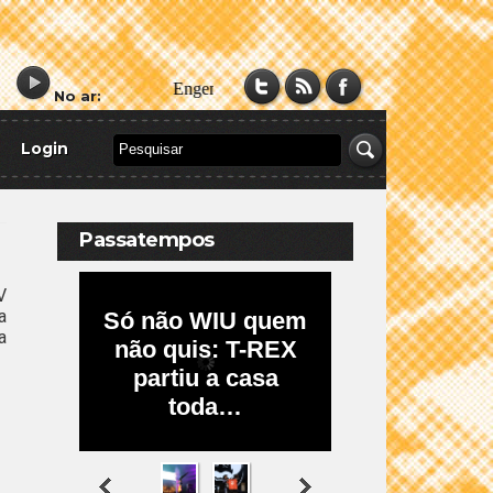
No ar:
Login
Passatempos
V
a
a