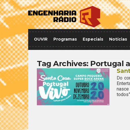
OUVIR
Programas
Especiais
Notícias
Tag Archives:
Portugal a
Sant
Do co
Entert
nasce 
todos”,