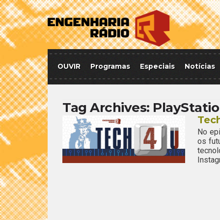
OUVIR
Programas
Especiais
Notícias
Tag Archives:
PlayStatio
Tech
No epi
os fut
tecno
Instag