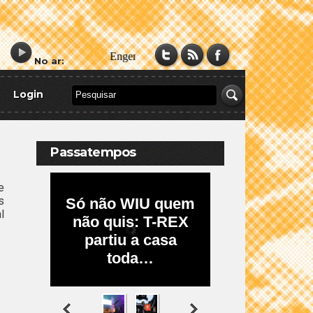
No ar:
Login
Passatempos
e
s
l