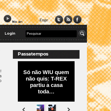
No ar:
Login
Passatempos
!
a
o