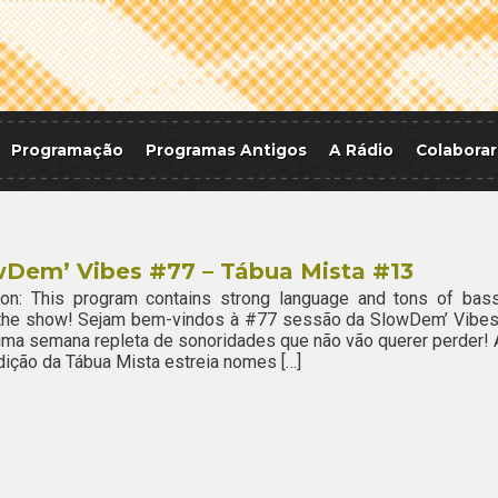
Programação
Programas Antigos
A Rádio
Colaborar
wDem’ Vibes #77 – Tábua Mista #13
ion: This program contains strong language and tons of bass
 the show! Sejam bem-vindos à #77 sessão da SlowDem’ Vibes
ma semana repleta de sonoridades que não vão querer perder! 
ição da Tábua Mista estreia nomes […]