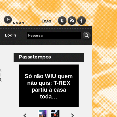
No ar:
Login
Passatempos
,
!
A