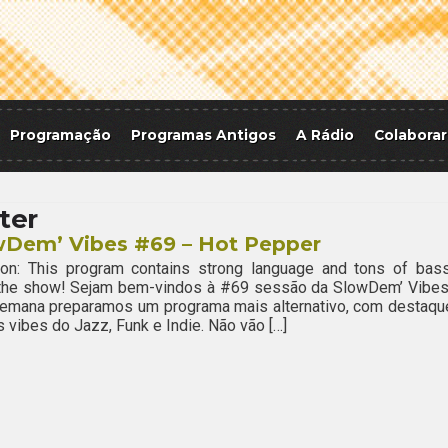
Programação
Programas Antigos
A Rádio
Colaborar
iter
wDem’ Vibes #69 – Hot Pepper
ion: This program contains strong language and tons of bass
 the show! Sejam bem-vindos à #69 sessão da SlowDem’ Vibes
semana preparamos um programa mais alternativo, com destaqu
s vibes do Jazz, Funk e Indie. Não vão […]