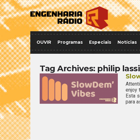
OUVIR
Programas
Especiais
Notícias
Tag Archives:
philip lass
Slo
Attent
enjoy
Esta 
para a