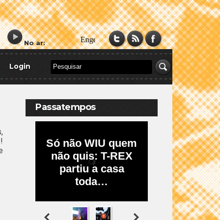
No ar:
Login
Passatempos
,
!
e