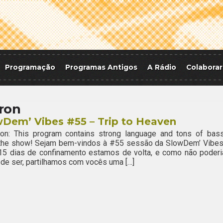
Programação
Programas Antigos
A Rádio
Colaborar
ron
Dem’ Vibes #55 – Trip to Heaven
ion: This program contains strong language and tons of bass
 the show! Sejam bem-vindos à #55 sessão da SlowDem’ Vibes
15 dias de confinamento estamos de volta, e como não poderi
 de ser, partilhamos com vocês uma […]