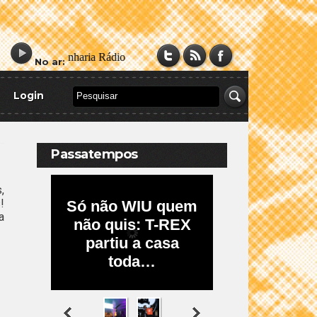
No ar:
Login
Passatempos
,
!
a