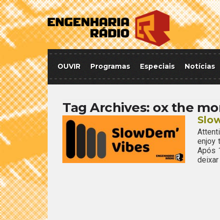
OUVIR
Programas
Especiais
Notícias
Tag Archives:
ox the mo
Slow
Attent
enjoy
Após 
deixar