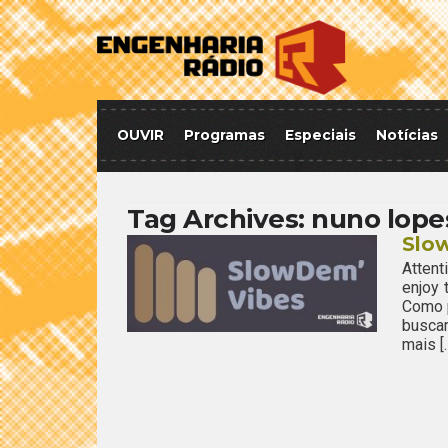
OUVIR
Programas
Especiais
Notícias
Tag Archives:
nuno lope
Slo
Attent
enjoy
Como 
busca
mais [