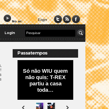
No ar:
Login
Passatempos
,
!
s
s