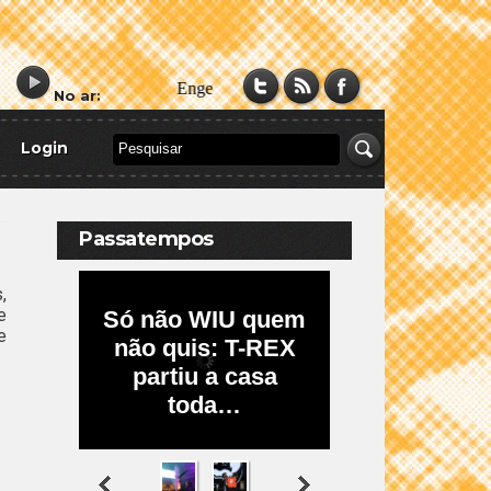
No ar:
Login
Passatempos
,
e
e